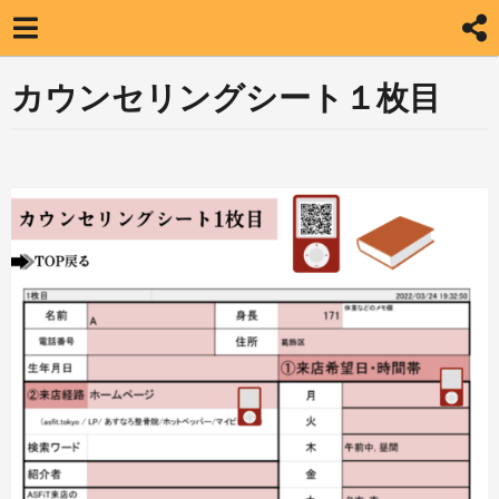
カウンセリングシート１枚目
3
年
a
b
y
g
m
o
y
3
c
年
r
e
a
d
g
o